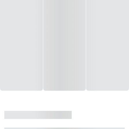
CASA
VENDA
CÓD: 19327