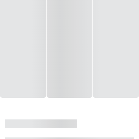
CASA
VENDA
CÓD: 19327