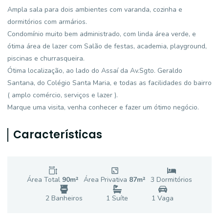
Ampla sala para dois ambientes com varanda, cozinha e
dormitórios com armários.
Condomínio muito bem administrado, com linda área verde, e
ótima área de lazer com Salão de festas, academia, playground,
piscinas e churrasqueira.
Ótima localização, ao lado do Assaí da Av.Sgto. Geraldo
Santana, do Colégio Santa Maria, e todas as facilidades do bairro
( amplo comércio, serviços e lazer ).
Marque uma visita, venha conhecer e fazer um ótimo negócio.
Características
Área Total
90
m²
Área Privativa
87
m²
3
Dormitório
s
2
Banheiro
s
1
Suíte
1
Vaga