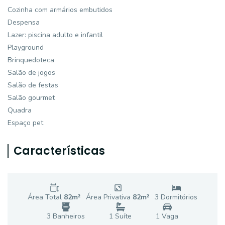
Cozinha com armários embutidos
Despensa
Lazer: piscina adulto e infantil
Playground
Brinquedoteca
Salão de jogos
Salão de festas
Salão gourmet
Quadra
Espaço pet
Características
Área Total
82
m²
Área Privativa
82
m²
3
Dormitório
s
3
Banheiro
s
1
Suíte
1
Vaga