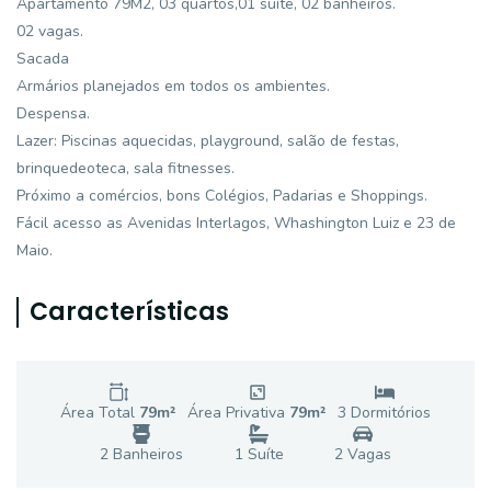
Apartamento 79M2, 03 quartos,01 suíte, 02 banheiros.
02 vagas.
Sacada
Armários planejados em todos os ambientes.
Despensa.
Lazer: Piscinas aquecidas, playground, salão de festas,
brinquedeoteca, sala fitnesses.
Próximo a comércios, bons Colégios, Padarias e Shoppings.
Fácil acesso as Avenidas Interlagos, Whashington Luiz e 23 de
Maio.
Características
Área Total
79
m²
Área Privativa
79
m²
3
Dormitório
s
2
Banheiro
s
1
Suíte
2
Vaga
s