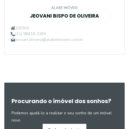
ALABE IMÓVEIS
JEOVANI BISPO DE OLIVEIRA
100505
(11) 98418-3369
jeovani.oliveira@alabeimoveis.com.br
Procurando o imóvel dos sonhos?
Podemos ajudá-lo a realizar o seu sonho de um imóvel
novo