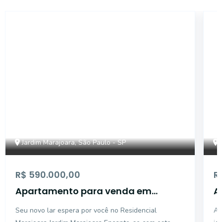
ALB754059
Jardim Marajoara, São Paulo - SP
R$ 590.000,00
R
Apartamento para venda em
A
Jardim Marajoara com 3 quartos,
J
Seu novo lar espera por você no Residencial
Ap
sendo 1 suíte, 71m²
s