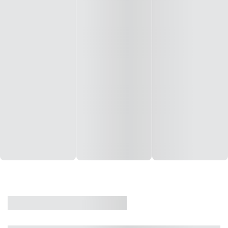
CASA
VENDA
CÓD: 19327