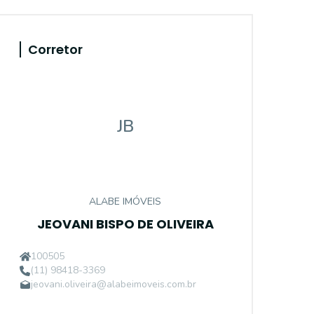
Corretor
JB
ALABE IMÓVEIS
JEOVANI BISPO DE OLIVEIRA
100505
(11) 98418-3369
jeovani.oliveira@alabeimoveis.com.br