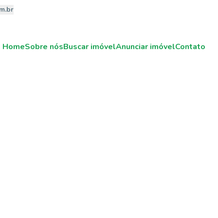
m.br
Home
Sobre nós
Buscar imóvel
Anunciar imóvel
Contato