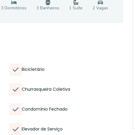
3
Dormitório
s
3
Banheiro
s
1
Suíte
2
Vaga
s
Bicicletário
Churrasqueira Coletiva
Condomínio Fechado
Elevador de Serviço