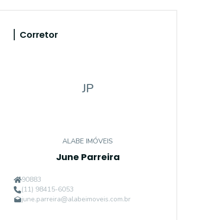
Corretor
JP
ALABE IMÓVEIS
June Parreira
90883
(11) 98415-6053
june.parreira@alabeimoveis.com.br