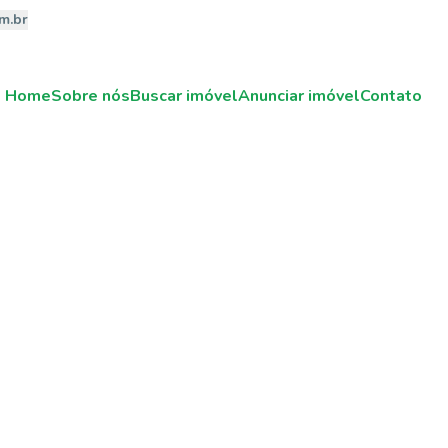
m.br
Home
Sobre nós
Buscar imóvel
Anunciar imóvel
Contato