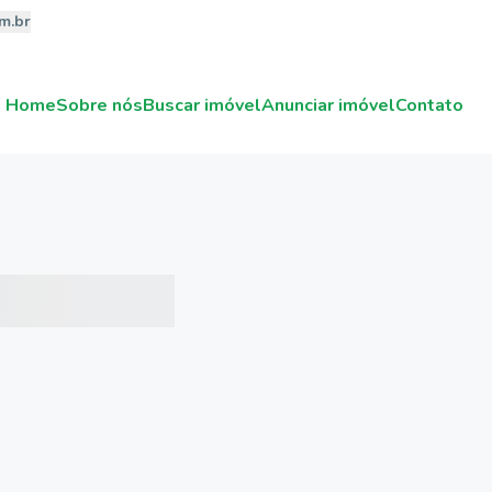
m.br
Home
Sobre nós
Buscar imóvel
Anunciar imóvel
Contato