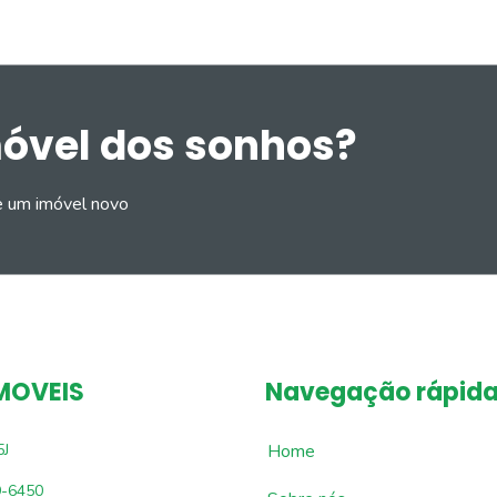
móvel dos sonhos?
e um imóvel novo
MOVEIS
Navegação rápid
5J
Home
9-6450