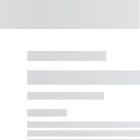
CASA
VENDA
CÓD: 19327
Casa 5 Dormitórios 
Jurerê Internacional, Florianópolis - SC