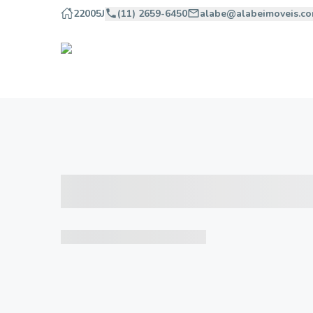
22005J
(11) 2659-6450
alabe@alabeimoveis.co