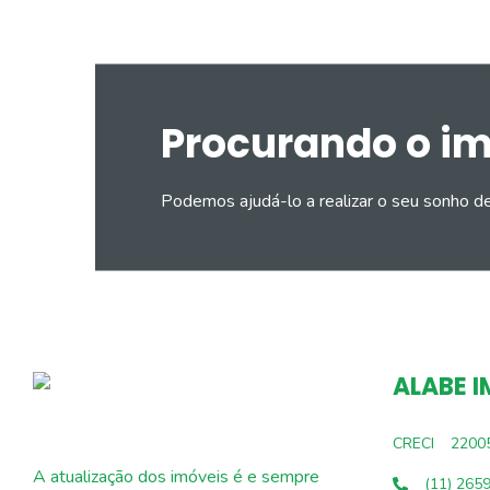
Procurando o i
Podemos ajudá-lo a realizar o seu sonho d
ALABE I
CRECI
2200
A atualização dos imóveis é e sempre
(11) 265