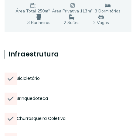
Área Total
250
m²
Área Privativa
113
m²
3
Dormitório
s
3
Banheiro
s
2
Suíte
s
2
Vaga
s
Infraestrutura
Bicicletário
Brinquedoteca
Churrasqueira Coletiva