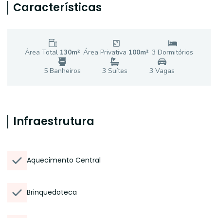
Características
Área Total
130
m²
Área Privativa
100
m²
3
Dormitório
s
5
Banheiro
s
3
Suíte
s
3
Vaga
s
Infraestrutura
Aquecimento Central
Brinquedoteca