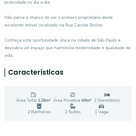
praticidade no dia a dia.
Não perca a chance de ser o primeiro proprietário deste
excelente imóvel localizado na Rua Cacilda Becker.
Conheça esta oportunidade única na cidade de São Paulo e
descubra um espaço que harmoniza modernidade e qualidade de
vida.
Características
Área Total
128
m²
Área Privativa
69
m²
2
Dormitório
s
2
Banheiro
s
2
Suíte
s
1
Vaga