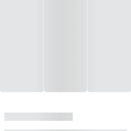
CASA
VENDA
CÓD: 19327