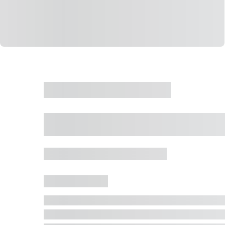
CASA
VENDA
CÓD: 19327
Casa 5 Dormitórios 
Jurerê Internacional, Florianópolis - SC