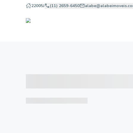
22005J
(11) 2659-6450
alabe@alabeimoveis.co