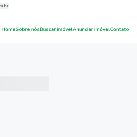
m.br
Home
Sobre nós
Buscar imóvel
Anunciar imóvel
Contato