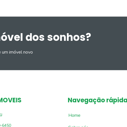
móvel dos sonhos?
e um imóvel novo
MOVEIS
Navegação rápid
5J
Home
9-6450