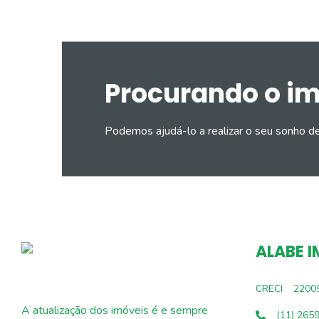
Procurando o i
Podemos ajudá-lo a realizar o seu sonho d
ALABE I
CRECI
2200
A atualização dos imóveis é e sempre
(11) 265