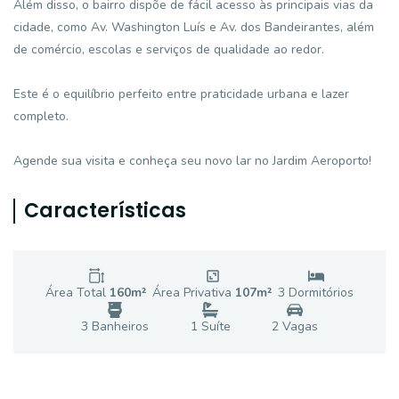
Além disso, o bairro dispõe de fácil acesso às principais vias da
cidade, como Av. Washington Luís e Av. dos Bandeirantes, além
de comércio, escolas e serviços de qualidade ao redor.
Este é o equilíbrio perfeito entre praticidade urbana e lazer
completo.
Agende sua visita e conheça seu novo lar no Jardim Aeroporto!
Características
Área Total
160
m²
Área Privativa
107
m²
3
Dormitório
s
3
Banheiro
s
1
Suíte
2
Vaga
s