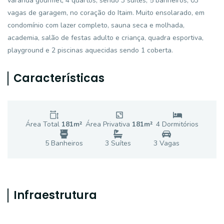
varanda gourmet, 4 quartos, sendo 3 suítes, 5 banheiros, 03
vagas de garagem, no coração do Itaim. Muito ensolarado, em
condomínio com lazer completo, sauna seca e molhada,
academia, salão de festas adulto e criança, quadra esportiva,
playground e 2 piscinas aquecidas sendo 1 coberta.
Características
Área Total
181
m²
Área Privativa
181
m²
4
Dormitório
s
5
Banheiro
s
3
Suíte
s
3
Vaga
s
Infraestrutura