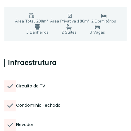
Área Total
280
m²
Área Privativa
180
m²
2
Dormitório
s
3
Banheiro
s
2
Suíte
s
3
Vaga
s
Infraestrutura
Circuito de TV
Condomínio Fechado
Elevador