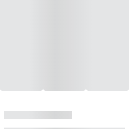
CASA
VENDA
CÓD: 19327