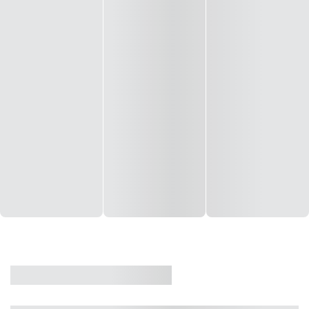
CASA
VENDA
CÓD: 19327