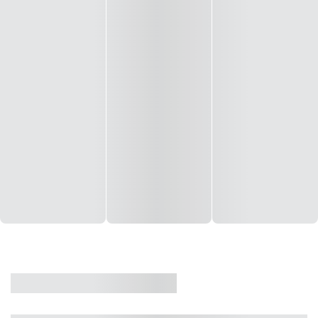
CASA
VENDA
CÓD: 19327