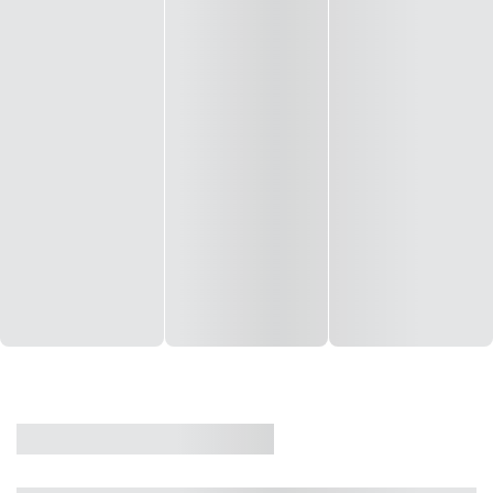
CASA
VENDA
CÓD: 19327