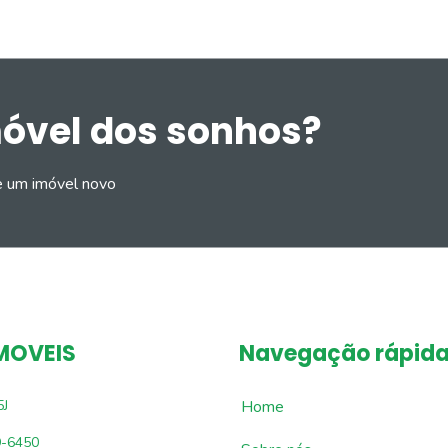
móvel dos sonhos?
e um imóvel novo
MOVEIS
Navegação rápid
5J
Home
9-6450