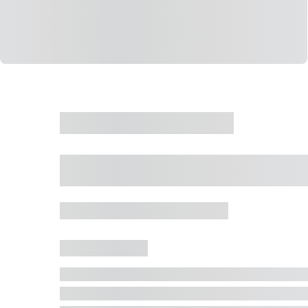
CASA
VENDA
CÓD: 19327
Casa 5 Dormitórios 
Jurerê Internacional, Florianópolis - SC