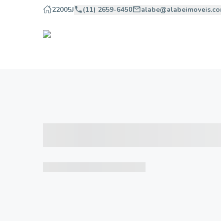
22005J
(11) 2659-6450
alabe@alabeimoveis.co