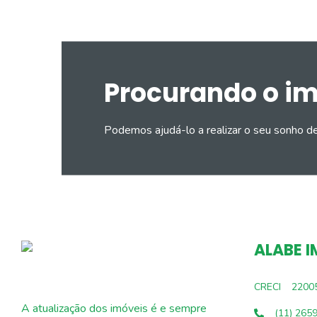
Procurando o i
Podemos ajudá-lo a realizar o seu sonho d
ALABE I
CRECI
2200
A atualização dos imóveis é e sempre
(11) 265