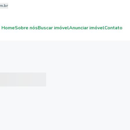
m.br
Home
Sobre nós
Buscar imóvel
Anunciar imóvel
Contato