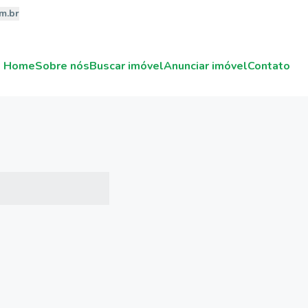
m.br
Home
Sobre nós
Buscar imóvel
Anunciar imóvel
Contato