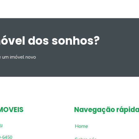
móvel dos sonhos?
e um imóvel novo
MOVEIS
Navegação rápid
5J
Home
9-6450