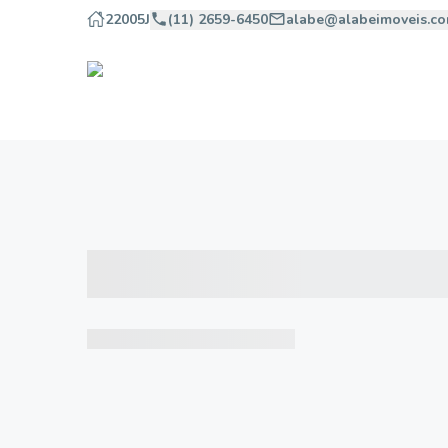
22005J
(11) 2659-6450
alabe@alabeimoveis.co