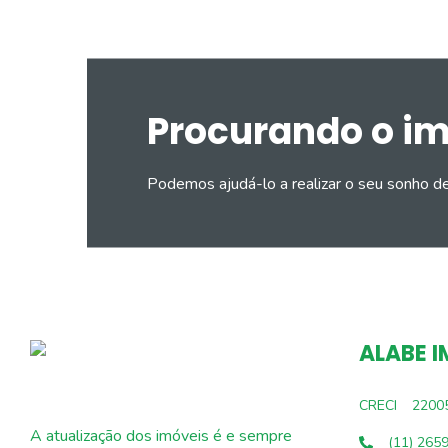
Procurando o i
Podemos ajudá-lo a realizar o seu sonho d
ALABE I
CRECI
2200
A atualização dos imóveis é e sempre
(11) 265