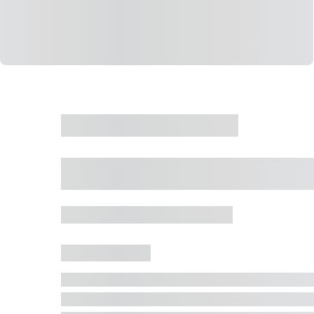
CASA
VENDA
CÓD: 19327
Casa 5 Dormitórios 
Jurerê Internacional, Florianópolis - SC