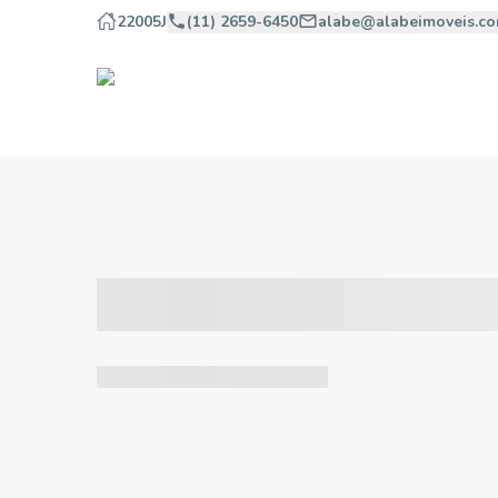
22005J
(11) 2659-6450
alabe@alabeimoveis.co