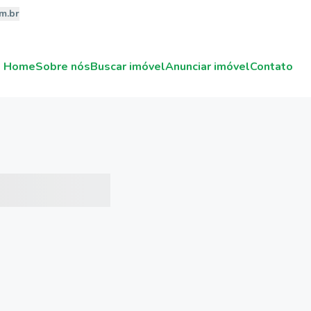
m.br
Home
Sobre nós
Buscar imóvel
Anunciar imóvel
Contato