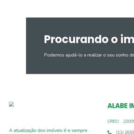
Procurando o i
Podemos ajudá-lo a realizar o seu sonho d
ALABE I
CRECI
2200
A atualização dos imóveis é e sempre
(11) 265