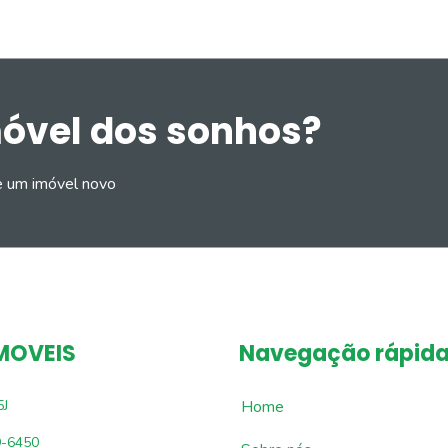
móvel dos sonhos?
e um imóvel novo
MOVEIS
Navegação rápid
5J
Home
9-6450