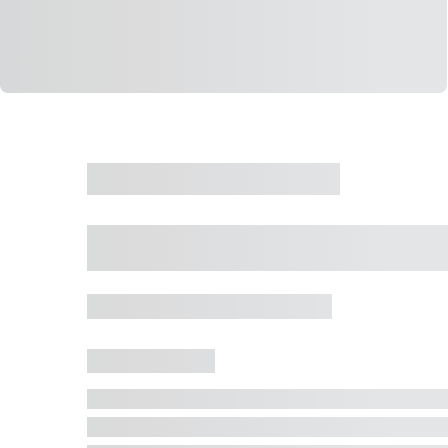
CASA
VENDA
CÓD: 19327
Casa 5 Dormitórios 
Jurerê Internacional, Florianópolis - SC