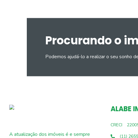
Procurando o i
Podemos ajudá-lo a realizar o seu sonho d
ALABE I
CRECI
2200
A atualização dos imóveis é e sempre
(11) 265