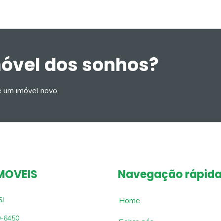
móvel dos sonhos?
e um imóvel novo
MOVEIS
Navegação rápid
5J
Home
9-6450