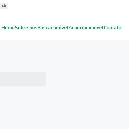
m.br
Home
Sobre nós
Buscar imóvel
Anunciar imóvel
Contato