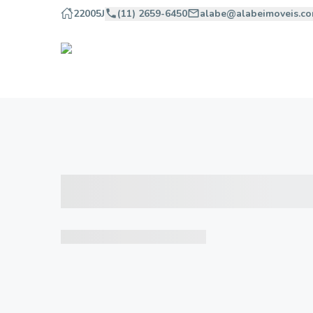
22005J
(11) 2659-6450
alabe@alabeimoveis.co