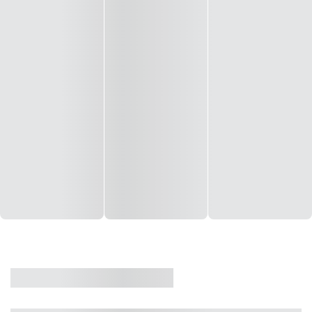
CASA
VENDA
CÓD: 19327