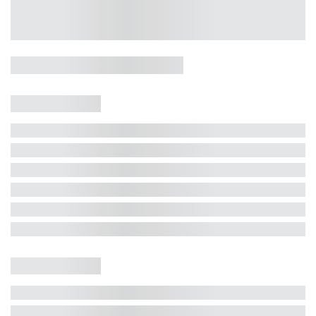
Casa 5 Dormitórios e Jacuzzi -
Jurerê
Jurerê Internacional, Florianópolis - SC