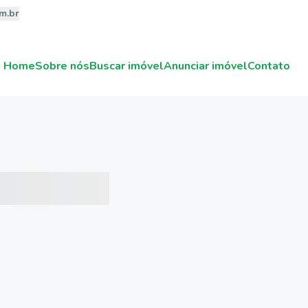
m.br
Home
Sobre nós
Buscar imóvel
Anunciar imóvel
Contato