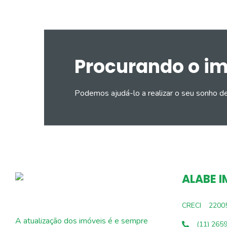
Procurando o i
Podemos ajudá-lo a realizar o seu sonho d
ALABE I
CRECI
2200
A atualização dos imóveis é e sempre
(11) 265