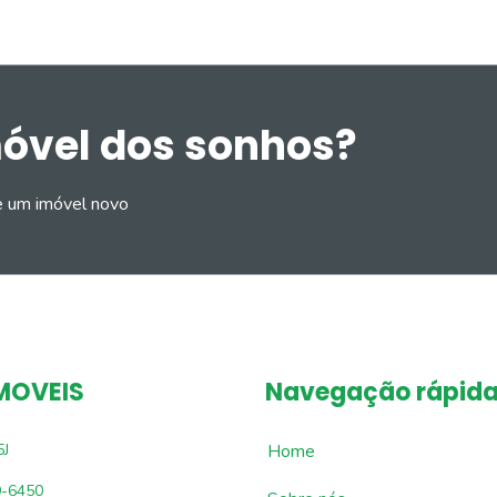
móvel dos sonhos?
e um imóvel novo
MOVEIS
Navegação rápid
5J
Home
9-6450