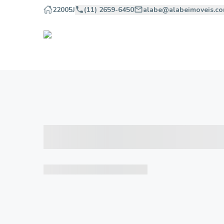
22005J
(11) 2659-6450
alabe@alabeimoveis.co