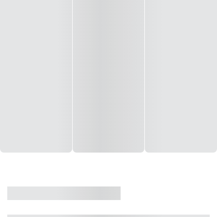
CASA
VENDA
CÓD: 19327