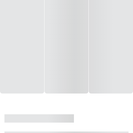
CASA
VENDA
CÓD: 19327