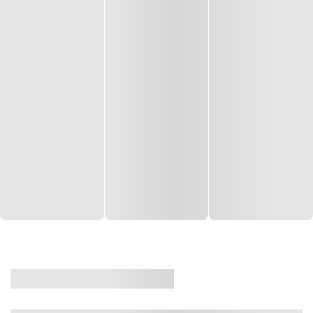
CASA
VENDA
CÓD: 19327