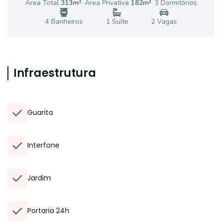
Área Total
313
m²
Área Privativa
182
m²
3
Dormitório
s
4
Banheiro
s
1
Suíte
2
Vaga
s
Infraestrutura
Guarita
Interfone
Jardim
Portaria 24h