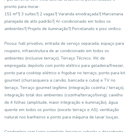
pronto para morar.
151 m²?| 3 suítes?| 2 vagas?| Varanda envidraçada?| Marcenaria
planejada de alto padrão?| Ar-condicionado em todos os
ambientes?| Projeto de iluminação?| Porcelanato e piso vinílico.
Possui: hall privativo, entrada de serviço separada, espaço para
roupeiro, infraestrutura de ar condicionado em todos os
ambientes (inclusive terraço), Terraço Técnico, Wc de
empregada, depósito com ponto elétrico para geladeira/freezer,
ponto para cooktop elétrico e frigobar no terraço, ponto para kit
gourmet (churrasqueira a carvão, bancada e cuba) e TV no
terraço, Terraço gourmet legítimo (integração cozinha / terraço),
integração total dos ambientes (cozinha/terraço/living), caixilho
de 4 folhas (amplitude, maior integração e iluminação), água
quente em todos os pontos (exceto terraço e AS), ventilação
natural nos banheiros e ponto para máquina de lavar louças.
Condomínio com lazer completo (piscinas coberta e descoberta,