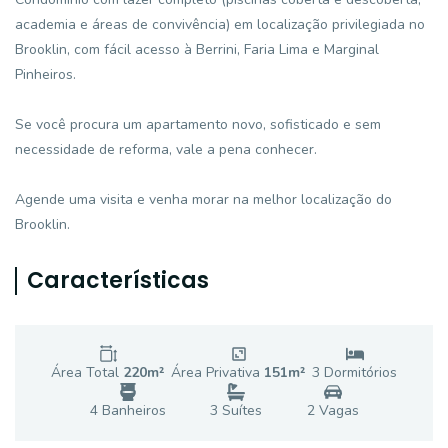
academia e áreas de convivência) em localização privilegiada no
Brooklin, com fácil acesso à Berrini, Faria Lima e Marginal
Pinheiros.
Se você procura um apartamento novo, sofisticado e sem
necessidade de reforma, vale a pena conhecer.
Agende uma visita e venha morar na melhor localização do
Brooklin.
Características
Área Total
220
m²
Área Privativa
151
m²
3
Dormitório
s
4
Banheiro
s
3
Suíte
s
2
Vaga
s