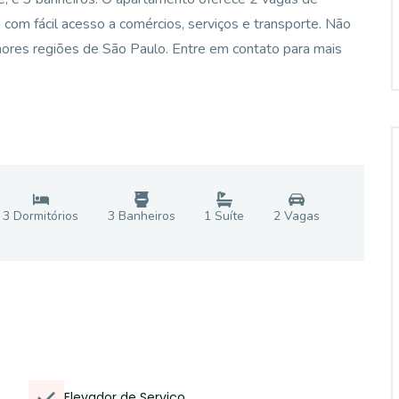
a, com fácil acesso a comércios, serviços e transporte. Não
ores regiões de São Paulo. Entre em contato para mais
3
Dormitório
s
3
Banheiro
s
1
Suíte
2
Vaga
s
Elevador de Serviço