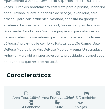
Apartamento a venda, 136m², com 3 quartos sendo 1 suíte e 2
vagas - Brooklin apartamento com vista para a piscina, , banheiro
social, lavabo, quarto e banheiro de serviço, lavanderia, sala
grande , para dois ambientes, varanda, depósito na garagem,
academia, Piscina, Salão de festas l, Sauna, Rampas de acesso
,área verde. Condomínio Norfolk é preparado para atender às
necessidades dos moradores que buscam lazer e conforto em um
só lugar.A proximidade com Diko Pataca, Estação Campo Belo,
DeRose Method Brooklin, DeRose Method Moema, Universidade
Anhembi-Morumbi e Insper acrescenta praticidade e comodidade
na rotina dos que residem no local.
Características
Área Total
160
m²
Área Privativa
136
m²
3
Dormitório
s
4
Banheiro
s
1
Suíte
2
Vaga
s