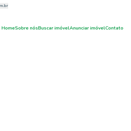
m.br
Home
Sobre nós
Buscar imóvel
Anunciar imóvel
Contato