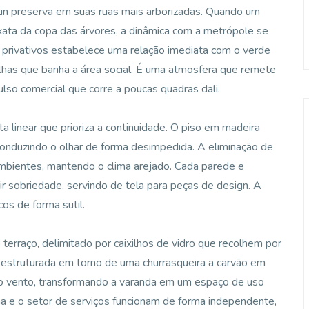
lin preserva em suas ruas mais arborizadas. Quando um
 exata da copa das árvores, a dinâmica com a metrópole se
privativos estabelece uma relação imediata com o verde
folhas que banha a área social. É uma atmosfera que remete
lso comercial que corre a poucas quadras dali.
nta linear que prioriza a continuidade. O piso em madeira
r, conduzindo o olhar de forma desimpedida. A eliminação de
 ambientes, mantendo o clima arejado. Cada parede e
r sobriedade, servindo de tela para peças de design. A
os de forma sutil.
terraço, delimitado por caixilhos de vidro que recolhem por
, estruturada em torno de uma churrasqueira a carvão em
ram o vento, transformando a varanda em um espaço de uso
ha e o setor de serviços funcionam de forma independente,