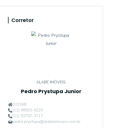
Corretor
ALABE IMÓVEIS
Pedro Prystupa Junior
322368
(11) 98925-9229
(11) 93707-3717
pedro.prystupa@alabeimoveis.com.br