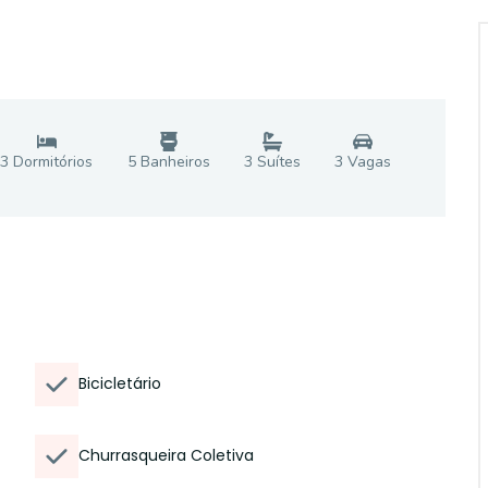
3
Dormitório
s
5
Banheiro
s
3
Suíte
s
3
Vaga
s
Bicicletário
Churrasqueira Coletiva