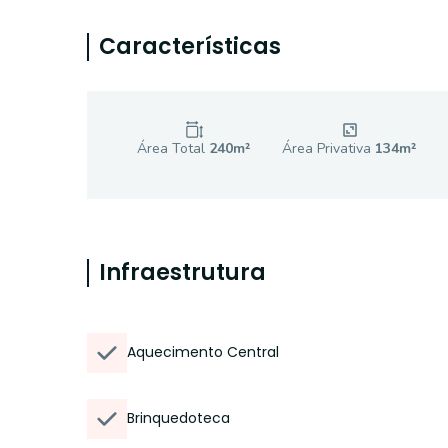
Características
Área Total
240
m²
Área Privativa
134
m²
Infraestrutura
Aquecimento Central
Brinquedoteca