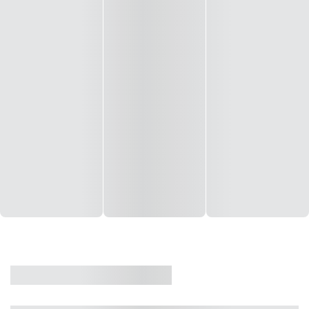
CASA
VENDA
CÓD: 19327