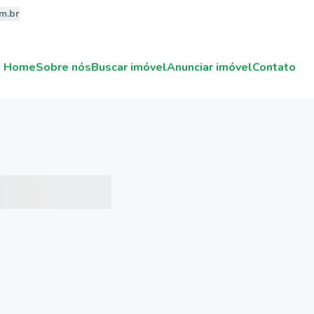
m.br
Home
Sobre nós
Buscar imóvel
Anunciar imóvel
Contato