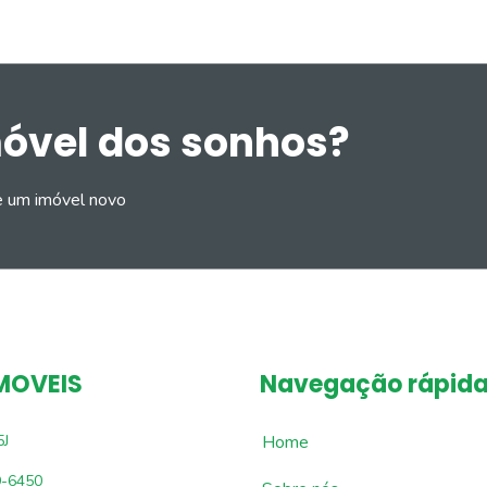
móvel dos sonhos?
e um imóvel novo
MOVEIS
Navegação rápid
5J
Home
9-6450