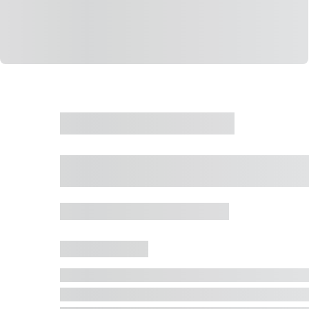
CASA
VENDA
CÓD: 19327
Casa 5 Dormitórios 
Jurerê Internacional, Florianópolis - SC