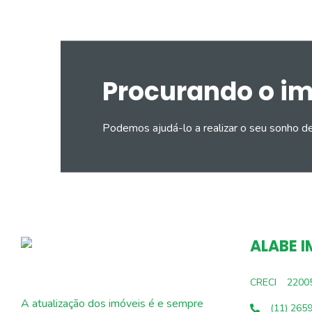
Procurando o i
Podemos ajudá-lo a realizar o seu sonho d
ALABE I
CRECI
2200
A atualização dos imóveis é e sempre
(11) 265