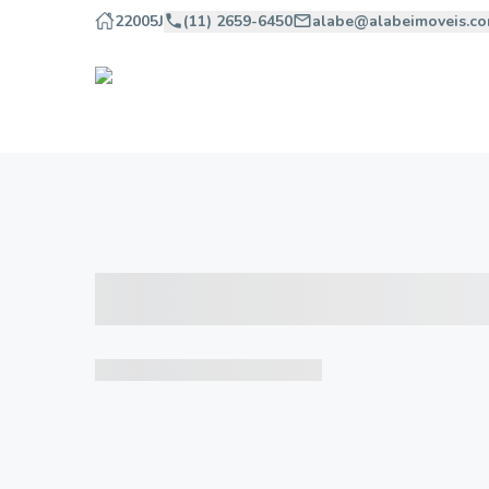
22005J
(11) 2659-6450
alabe@alabeimoveis.co