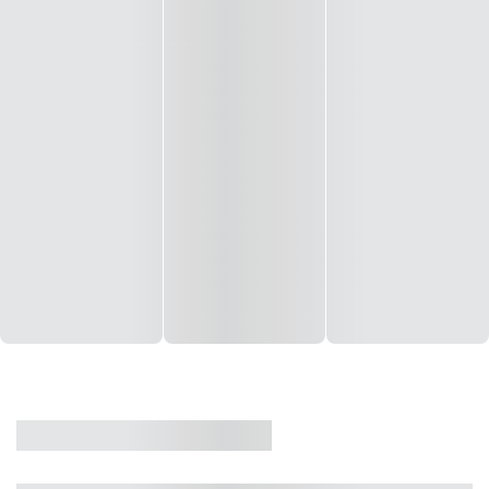
CASA
VENDA
CÓD: 19327