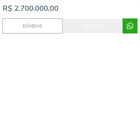
R$ 2.700.000,00
Video do imóvel
DÚVIDAS
AGENDAR
Imóveis semelhantes
ALB743783
Aclimação, São Paulo - SP