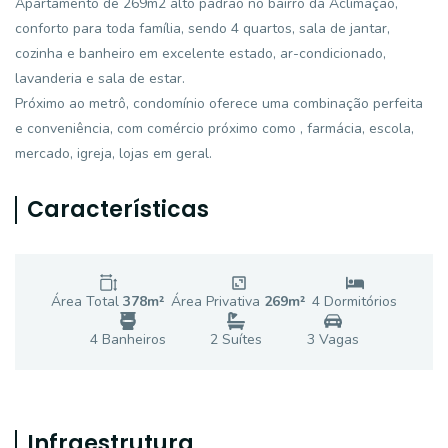
Apartamento de 269m2 alto padrão no bairro da Aclimação,
conforto para toda família, sendo 4 quartos, sala de jantar,
cozinha e banheiro em excelente estado, ar-condicionado,
lavanderia e sala de estar.
Próximo ao metrô, condomínio oferece uma combinação perfeita
e conveniência, com comércio próximo como , farmácia, escola,
mercado, igreja, lojas em geral.
Características
Área Total
378
m²
Área Privativa
269
m²
4
Dormitório
s
4
Banheiro
s
2
Suíte
s
3
Vaga
s
Infraestrutura