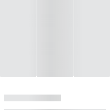
CASA
VENDA
CÓD: 19327