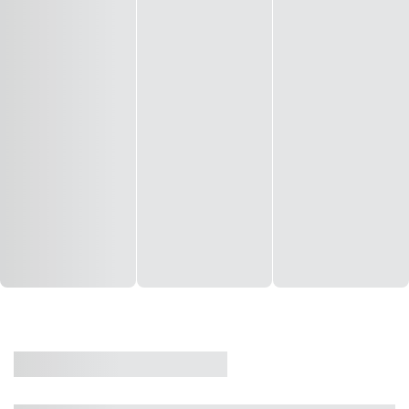
CASA
VENDA
CÓD: 19327