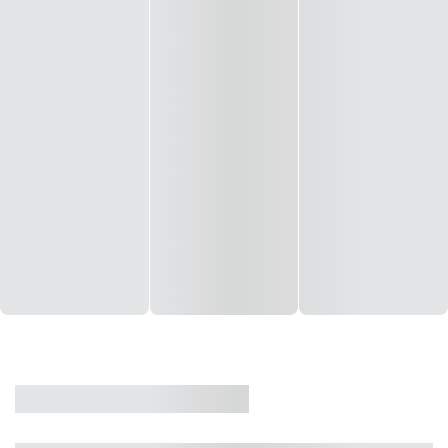
CASA
VENDA
CÓD: 19327