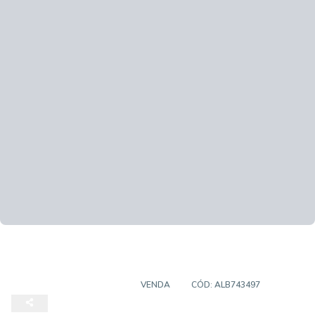
APARTAMENTO DUPLEX
VENDA
CÓD:
ALB743497