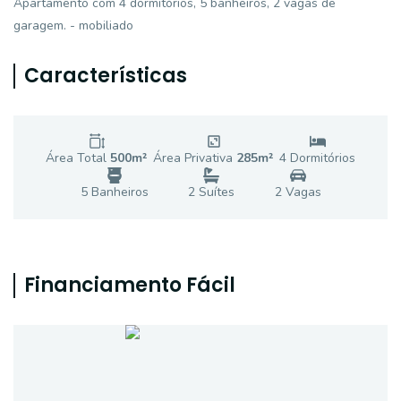
Apartamento com 4 dormitórios, 5 banheiros, 2 vagas de
garagem. - mobiliado
Características
Área Total
500
m²
Área Privativa
285
m²
4
Dormitório
s
5
Banheiro
s
2
Suíte
s
2
Vaga
s
Financiamento Fácil