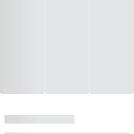
CASA
VENDA
CÓD: 19327