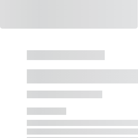
CASA
VENDA
CÓD: 19327
Casa 5 Dormitórios 
Jurerê Internacional, Florianópolis - SC