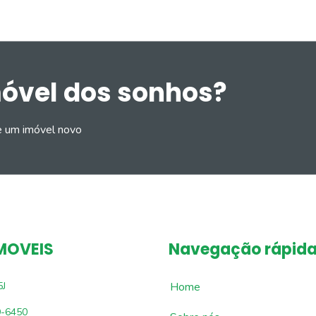
móvel dos sonhos?
e um imóvel novo
MOVEIS
Navegação rápid
5J
Home
9-6450