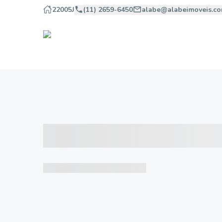
22005J
(11) 2659-6450
alabe@alabeimoveis.co