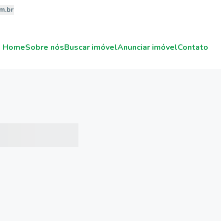
m.br
Home
Sobre nós
Buscar imóvel
Anunciar imóvel
Contato