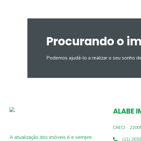
Procurando o i
Podemos ajudá-lo a realizar o seu sonho d
ALABE I
CRECI
2200
A atualização dos imóveis é e sempre
(11) 265