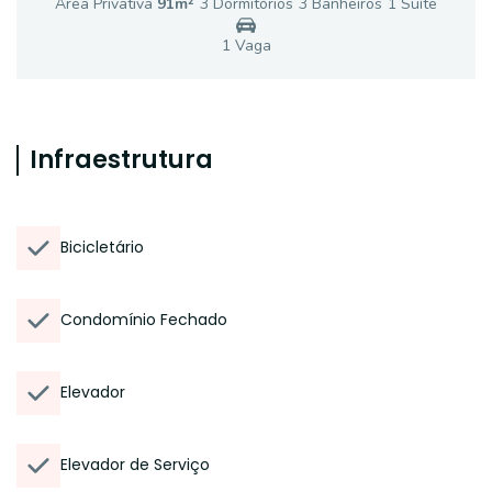
Área Privativa
91
m²
3
Dormitório
s
3
Banheiro
s
1
Suíte
1
Vaga
Infraestrutura
Bicicletário
Condomínio Fechado
Elevador
Elevador de Serviço