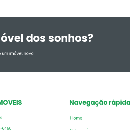
móvel dos sonhos?
e um imóvel novo
MOVEIS
Navegação rápid
5J
Home
9-6450