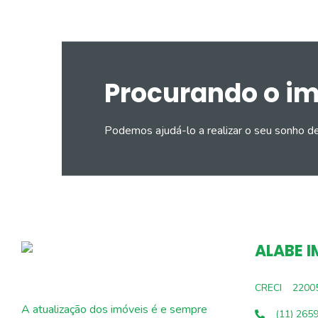
Procurando o i
Podemos ajudá-lo a realizar o seu sonho d
ALABE I
CRECI
2200
A atualização dos imóveis é e sempre
(11) 265