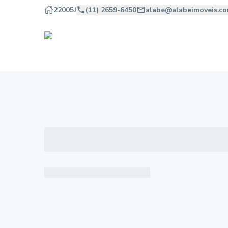
22005J
(11) 2659-6450
alabe@alabeimoveis.co