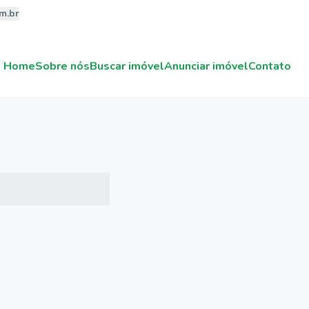
m.br
Home
Sobre nós
Buscar imóvel
Anunciar imóvel
Contato