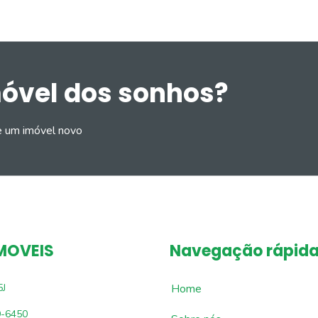
móvel dos sonhos?
e um imóvel novo
MOVEIS
Navegação rápid
5J
Home
9-6450