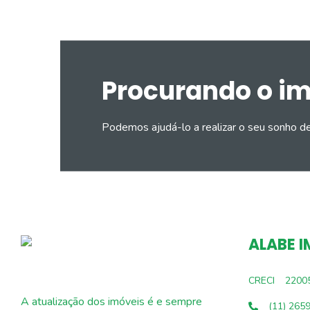
Procurando o i
Podemos ajudá-lo a realizar o seu sonho d
ALABE I
CRECI
2200
A atualização dos imóveis é e sempre
(11) 265