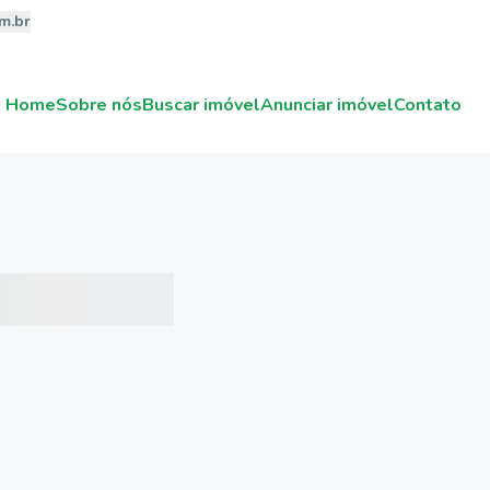
m.br
Home
Sobre nós
Buscar imóvel
Anunciar imóvel
Contato