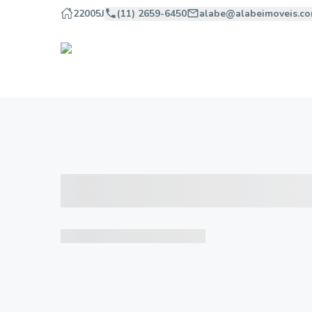
22005J
(11) 2659-6450
alabe@alabeimoveis.co