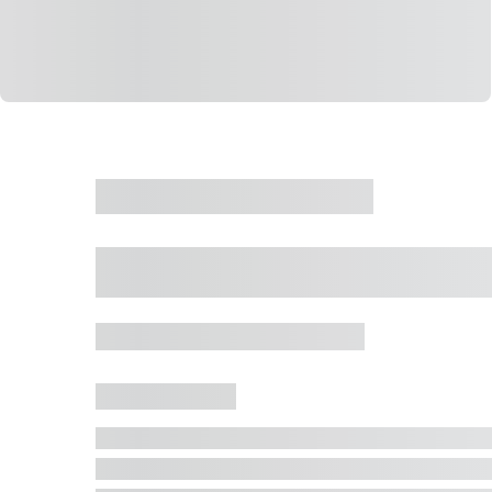
CASA
VENDA
CÓD: 19327
Casa 5 Dormitórios 
Jurerê Internacional, Florianópolis - SC