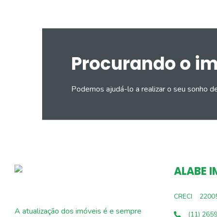
Procurando o i
Podemos ajudá-lo a realizar o seu sonho d
ALABE I
CRECI
2200
A atualização dos imóveis é e sempre
(11) 265