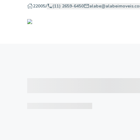
22005J
(11) 2659-6450
alabe@alabeimoveis.co