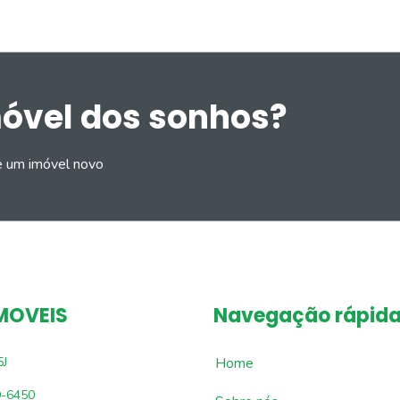
móvel dos sonhos?
e um imóvel novo
MOVEIS
Navegação rápid
5J
Home
9-6450