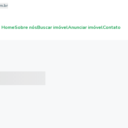
m.br
Home
Sobre nós
Buscar imóvel
Anunciar imóvel
Contato