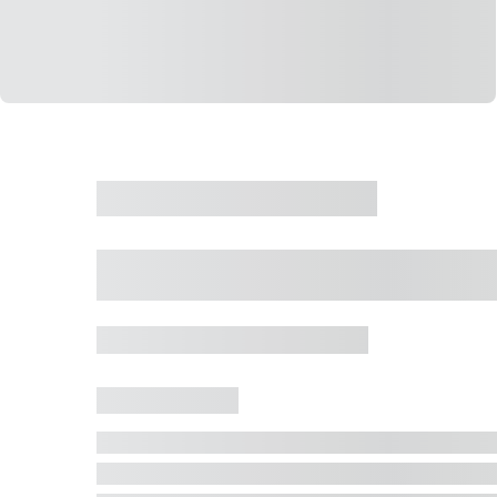
CASA
VENDA
CÓD: 19327
Casa 5 Dormitórios 
Jurerê Internacional, Florianópolis - SC