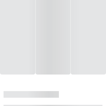
CASA
VENDA
CÓD: 19327